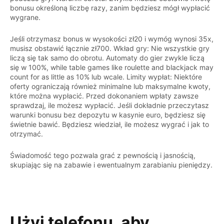
bonusu określoną liczbę razy, zanim będziesz mógł wypłacić
wygrane.
Jeśli otrzymasz bonus w wysokości zł20 i wymóg wynosi 35x,
musisz obstawić łącznie zł700. Wkład gry: Nie wszystkie gry
liczą się tak samo do obrotu. Automaty do gier zwykle liczą
się w 100%, while table games like roulette and blackjack may
count for as little as 10% lub wcale. Limity wypłat: Niektóre
oferty ograniczają również minimalne lub maksymalne kwoty,
które można wypłacić. Przed dokonaniem wpłaty zawsze
sprawdzaj, ile możesz wypłacić. Jeśli dokładnie przeczytasz
warunki bonusu bez depozytu w kasynie euro, będziesz się
świetnie bawić. Będziesz wiedział, ile możesz wygrać i jak to
otrzymać.
Świadomość tego pozwala grać z pewnością i jasnością,
skupiając się na zabawie i ewentualnym zarabianiu pieniędzy.
Użyj telefonu, aby