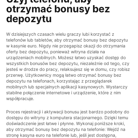
otrzymać bonusy bez
depozytu
W dzisiejszych czasach wielu graczy lubi korzystać z
telefonów lub tabletów, aby otrzymać bonusy bez depozytu
w kasynie euro. Nigdy nie przegapisz okazji do otrzymania
oferty bez depozytu, ponieważ witryna działa na
urządzeniach mobilnych. Możesz łatwo uzyskać dostęp do
wszystkich bonusów bez depozytu, niezależnie od tego, czy
jesteś w drodze do pracy, relaksujesz się w domu, czy robisz
przerwę. Użytkownicy mogą łatwo otrzymać bonusy bez
depozytu na telefonach, korzystając z przeglądarek
mobilnych lub specjalnych aplikacji kasynowych. Wystarczy
stabilne połączenie internetowe i urządzenie, które z nim
współpracuje.
Proces rejestracji i aktywacji bonusu jest bardzo podobny do
dostępu do witryny z komputera stacjonarnego. Dzięki temu
doświadczenie jest łatwe i płynne. Wykonaj poniższe kroki,
aby otrzymać bonusy bez depozytu na telefonie: Wejdź na
stronę kasyna euro na telefonie lub, jeśli jest dostępna,