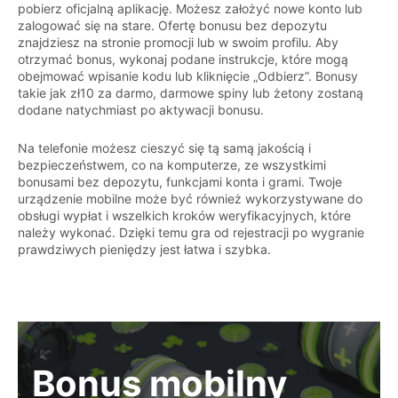
pobierz oficjalną aplikację. Możesz założyć nowe konto lub
zalogować się na stare. Ofertę bonusu bez depozytu
znajdziesz na stronie promocji lub w swoim profilu. Aby
otrzymać bonus, wykonaj podane instrukcje, które mogą
obejmować wpisanie kodu lub kliknięcie „Odbierz”. Bonusy
takie jak zł10 za darmo, darmowe spiny lub żetony zostaną
dodane natychmiast po aktywacji bonusu.
Na telefonie możesz cieszyć się tą samą jakością i
bezpieczeństwem, co na komputerze, ze wszystkimi
bonusami bez depozytu, funkcjami konta i grami. Twoje
urządzenie mobilne może być również wykorzystywane do
obsługi wypłat i wszelkich kroków weryfikacyjnych, które
należy wykonać. Dzięki temu gra od rejestracji po wygranie
prawdziwych pieniędzy jest łatwa i szybka.
Bonus mobilny