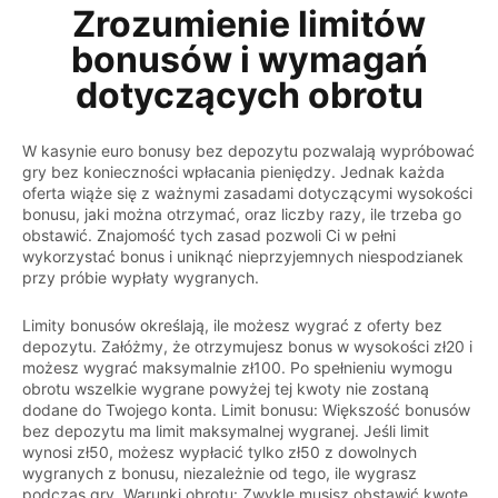
Zrozumienie limitów
bonusów i wymagań
dotyczących obrotu
W kasynie euro bonusy bez depozytu pozwalają wypróbować
gry bez konieczności wpłacania pieniędzy. Jednak każda
oferta wiąże się z ważnymi zasadami dotyczącymi wysokości
bonusu, jaki można otrzymać, oraz liczby razy, ile trzeba go
obstawić. Znajomość tych zasad pozwoli Ci w pełni
wykorzystać bonus i uniknąć nieprzyjemnych niespodzianek
przy próbie wypłaty wygranych.
Limity bonusów określają, ile możesz wygrać z oferty bez
depozytu. Załóżmy, że otrzymujesz bonus w wysokości zł20 i
możesz wygrać maksymalnie zł100. Po spełnieniu wymogu
obrotu wszelkie wygrane powyżej tej kwoty nie zostaną
dodane do Twojego konta. Limit bonusu: Większość bonusów
bez depozytu ma limit maksymalnej wygranej. Jeśli limit
wynosi zł50, możesz wypłacić tylko zł50 z dowolnych
wygranych z bonusu, niezależnie od tego, ile wygrasz
podczas gry. Warunki obrotu: Zwykle musisz obstawić kwotę