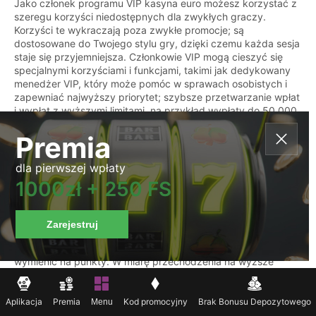
Jako członek programu VIP kasyna euro możesz korzystać z
szeregu korzyści niedostępnych dla zwykłych graczy.
Korzyści te wykraczają poza zwykłe promocje; są
dostosowane do Twojego stylu gry, dzięki czemu każda sesja
staje się przyjemniejsza. Członkowie VIP mogą cieszyć się
specjalnymi korzyściami i funkcjami, takimi jak dedykowany
menedżer VIP, który może pomóc w sprawach osobistych i
zapewniać najwyższy priorytet; szybsze przetwarzanie wpłat
i wypłat z wyższymi limitami, na przykład wypłaty do 50 000
zł tygodniowo; zaproszenia na międzynarodowe wydarzenia,
Premia
turnieje i prywatne losowania nagród; oraz spersonalizowane
oferty bonusowe, takie jak cashback do 20% i bonusy
doładowujące do 2 500 zł. Możesz również otrzymywać
dla pierwszej wpłaty
prezenty i luksusowe nagrody dostosowane do Twoich
1000zł + 250 FS
preferencji i częstotliwości gry. Program lojalnościowy kasyna
euro pozwala graczom zdobywać punkty nagród za każdym
razem, gdy obstawiają prawdziwe pieniądze.
Zarejestruj
Pieniądze bonusowe lub inne specjalne korzyści można
wymienić na punkty. W miarę przechodzenia na wyższe
poziomy lojalności otrzymujesz jeszcze lepsze nagrody, takie
jak wyższe procenty cashbacku, niższe wymagania
dotyczące obrotu i większe limity promocji. W kasynie euro
Aplikacja
Premia
Kod promocyjny
Brak Bonusu Depozytowego
Menu
stajesz się członkiem VIP, gdy tylko zaczniesz grać dużo i