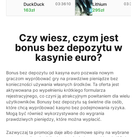
DuckDuck
03:36:10
Lithium
03:36:
163zł
295zł
Czy wiesz, czym jest
bonus bez depozytu w
kasynie euro?
Bonus bez depozytu od kasyna euro pozwala nowym
graczom wypróbować gry na prawdziwe pieniądze bez
konieczności używania własnych środków. Ta oferta jest
aktywowana po wypełnieniu krótkiego formularza
rejestracyjnego, co czyni ją atrakcyjnym powitaniem dla wielu
użytkowników. Bonusy bez depozytu są świetne dla osób,
które chcą wypróbować kasyno bez podejmowania ryzyka.
Mogą być również wykorzystywane do wygrania
prawdziwych pieniędzy, które można wypłacić.
Zazwyczaj ta promocja daje albo darmowe spiny na wybrane