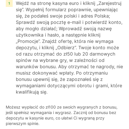
Wejdź na stronę kasyna euro i kliknij „Zarejestruj
się”. Wypełnij formularz poprawnie, upewniając
się, że podałeś swoje polski i adres Polska;
Sprawdź swoją pocztę e-mail i potwierdź konto,
aby mogło działać; Wprowadź swoją nazwę
użytkownika i hasło, a następnie kliknij
„Promocje”. Znajdź ofertę, która nie wymaga
depozytu, i kliknij „Odbierz”. Twoje konto może
od razu otrzymać do zł50 lub 20 darmowych
spinów na wybrane gry, w zależności od
warunków bonusu. Aby otrzymać te nagrody, nie
musisz dokonywać wpłaty. Po otrzymaniu
bonusu upewnij się, że zapoznałeś się z
wymaganiami dotyczącymi obrotu i grami, które
kwalifikują się.
Możesz wypłacić do zł100 ze swoich wygranych z bonusu,
jeśli spełnisz wymagania i wygrasz. Zacznij od bonusu bez
depozytu w kasynie euro, co ułatwi Ci wygraną przy
pierwszym spinie.