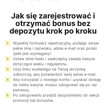
Jak się zarejestrować i
otrzymać bonus bez
depozytu krok po kroku
Wypełnij formularz rejestracyjny, podając swoje
pełne imię i nazwisko, adres e-mail oraz polski
(jeśli jest wymagany).
Ustaw silne hasło i zaakceptuj zasady kasyna
dotyczące wieku i regulaminu.
Użyj linku wysłanego na Twoją skrzynkę
odbiorczą, aby potwierdzić swój adres e-mail.
Aby korzystać z nowego konta i uzyskać dostęp
do lobby kasyna, musisz zalogować się po raz
pierwszy.
Po zalogowaniu przejdź bezpośrednio do sekcji
promocji lub bonusów.