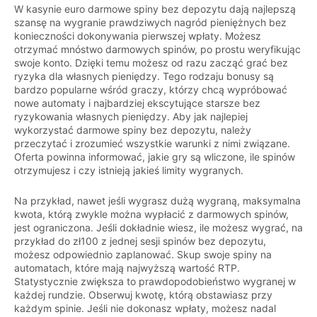
W kasynie euro darmowe spiny bez depozytu dają najlepszą
szansę na wygranie prawdziwych nagród pieniężnych bez
konieczności dokonywania pierwszej wpłaty. Możesz
otrzymać mnóstwo darmowych spinów, po prostu weryfikując
swoje konto. Dzięki temu możesz od razu zacząć grać bez
ryzyka dla własnych pieniędzy. Tego rodzaju bonusy są
bardzo popularne wśród graczy, którzy chcą wypróbować
nowe automaty i najbardziej ekscytujące starsze bez
ryzykowania własnych pieniędzy. Aby jak najlepiej
wykorzystać darmowe spiny bez depozytu, należy
przeczytać i zrozumieć wszystkie warunki z nimi związane.
Oferta powinna informować, jakie gry są wliczone, ile spinów
otrzymujesz i czy istnieją jakieś limity wygranych.
Na przykład, nawet jeśli wygrasz dużą wygraną, maksymalna
kwota, którą zwykle można wypłacić z darmowych spinów,
jest ograniczona. Jeśli dokładnie wiesz, ile możesz wygrać, na
przykład do zł100 z jednej sesji spinów bez depozytu,
możesz odpowiednio zaplanować. Skup swoje spiny na
automatach, które mają najwyższą wartość RTP.
Statystycznie zwiększa to prawdopodobieństwo wygranej w
każdej rundzie. Obserwuj kwotę, którą obstawiasz przy
każdym spinie. Jeśli nie dokonasz wpłaty, możesz nadal