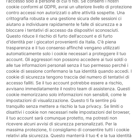
l'accesso solo a persone di cui ti fidi. Se consenti i nostri
cookie conformi al GDPR, avrai un ulteriore livello di protezione
contro accessi non autorizzati o altre attività sospette. Una
crittografia robusta e una gestione sicura delle sessioni ci
aiutano a individuare rapidamente le falle di sicurezza e a
bloccare i tentativi di accesso da dispositivi sconosciuti.
Questo riduce il rischio di furto dell'account e di furto
d'identità per i giocatori provenienti da Italia. C'è piena
trasparenza e il tuo consenso affinché vengano utilizzati
automaticamente solo i cookie necessari a proteggere il tuo
account. Gli aggressori non possono accedere ai tuoi soldi o
alle tue informazioni personali senza il tuo permesso perché i
cookie di sessione confermano la tua identità quando accedi. I
cookie di sicurezza tengono traccia del numero di tentativi di
accesso falliti. Se il tuo account potrebbe essere a rischio,
avvisano immediatamente il nostro team di assistenza. Questi
cookie memorizzano solo informazioni non sensibili, come le
impostazioni di visualizzazione. Questo ti fa sentire più
tranquillo senza mettere a rischio la tua privacy. Se limiti o
disattivi i cookie non necessari nelle impostazioni del browser,
il tuo account sarà comunque protetto, ma potresti non
ricevere alcuni avvisi di sicurezza personalizzati. Per la
massima protezione, ti consigliamo di consentire tutti i cookie
relativi alla sicurezza. Questo manterrà il tuo € e la tua identità