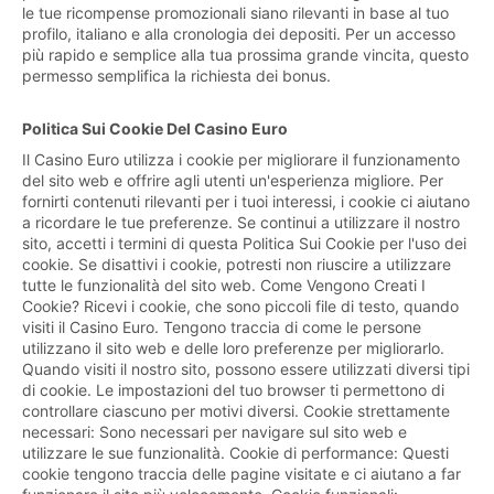
le tue ricompense promozionali siano rilevanti in base al tuo
profilo, italiano e alla cronologia dei depositi. Per un accesso
più rapido e semplice alla tua prossima grande vincita, questo
permesso semplifica la richiesta dei bonus.
Politica Sui Cookie Del Casino Euro
Il Casino Euro utilizza i cookie per migliorare il funzionamento
del sito web e offrire agli utenti un'esperienza migliore. Per
fornirti contenuti rilevanti per i tuoi interessi, i cookie ci aiutano
a ricordare le tue preferenze. Se continui a utilizzare il nostro
sito, accetti i termini di questa Politica Sui Cookie per l'uso dei
cookie. Se disattivi i cookie, potresti non riuscire a utilizzare
tutte le funzionalità del sito web. Come Vengono Creati I
Cookie? Ricevi i cookie, che sono piccoli file di testo, quando
visiti il Casino Euro. Tengono traccia di come le persone
utilizzano il sito web e delle loro preferenze per migliorarlo.
Quando visiti il nostro sito, possono essere utilizzati diversi tipi
di cookie. Le impostazioni del tuo browser ti permettono di
controllare ciascuno per motivi diversi. Cookie strettamente
necessari: Sono necessari per navigare sul sito web e
utilizzare le sue funzionalità. Cookie di performance: Questi
cookie tengono traccia delle pagine visitate e ci aiutano a far