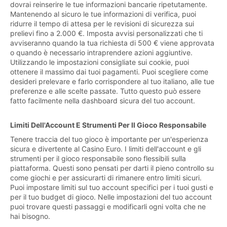
dovrai reinserire le tue informazioni bancarie ripetutamente.
Mantenendo al sicuro le tue informazioni di verifica, puoi
ridurre il tempo di attesa per le revisioni di sicurezza sui
prelievi fino a 2.000 €. Imposta avvisi personalizzati che ti
avviseranno quando la tua richiesta di 500 € viene approvata
o quando è necessario intraprendere azioni aggiuntive.
Utilizzando le impostazioni consigliate sui cookie, puoi
ottenere il massimo dai tuoi pagamenti. Puoi scegliere come
desideri prelevare e farlo corrispondere al tuo italiano, alle tue
preferenze e alle scelte passate. Tutto questo può essere
fatto facilmente nella dashboard sicura del tuo account.
Limiti Dell'Account E Strumenti Per Il Gioco Responsabile
Tenere traccia del tuo gioco è importante per un'esperienza
sicura e divertente al Casino Euro. I limiti dell'account e gli
strumenti per il gioco responsabile sono flessibili sulla
piattaforma. Questi sono pensati per darti il pieno controllo su
come giochi e per assicurarti di rimanere entro limiti sicuri.
Puoi impostare limiti sul tuo account specifici per i tuoi gusti e
per il tuo budget di gioco. Nelle impostazioni del tuo account
puoi trovare questi passaggi e modificarli ogni volta che ne
hai bisogno.