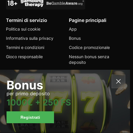
Termini di servizio
Pagine principali
Politica sui cookie
App
Informativa sulla privacy
Bonus
Termini e condizioni
Codice promozionale
Gioco responsabile
Nessun bonus senza
deposito
Contatti
Bonus
+356 21 123154
per primo deposito
info@sportsbett.org
1000€ + 250 FS
Cambia lingua
Registrati
All Rights Reserved.