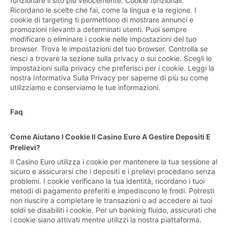
funzionare il sito più velocemente. Cookie funzionali:
Ricordano le scelte che fai, come la lingua e la regione. I
cookie di targeting ti permettono di mostrare annunci e
promozioni rilevanti a determinati utenti. Puoi sempre
modificare o eliminare i cookie nelle impostazioni del tuo
browser. Trova le impostazioni del tuo browser. Controlla se
riesci a trovare la sezione sulla privacy o sui cookie. Scegli le
impostazioni sulla privacy che preferisci per i cookie. Leggi la
nostra Informativa Sulla Privacy per saperne di più su come
utilizziamo e conserviamo le tue informazioni.
Faq
Come Aiutano I Cookie Il Casino Euro A Gestire Depositi E
Prelievi?
Il Casino Euro utilizza i cookie per mantenere la tua sessione al
sicuro e assicurarsi che i depositi e i prelievi procedano senza
problemi. I cookie verificano la tua identità, ricordano i tuoi
metodi di pagamento preferiti e impediscono le frodi. Potresti
non riuscire a completare le transazioni o ad accedere ai tuoi
soldi se disabiliti i cookie. Per un banking fluido, assicurati che
i cookie siano attivati mentre utilizzi la nostra piattaforma.