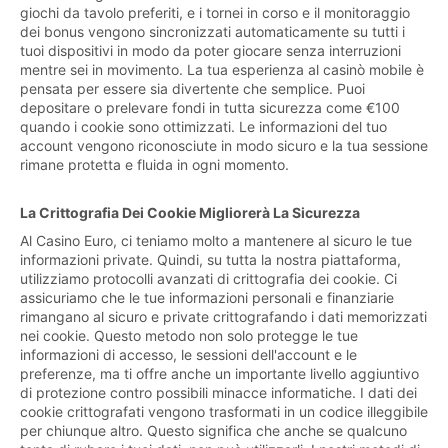
giochi da tavolo preferiti, e i tornei in corso e il monitoraggio
dei bonus vengono sincronizzati automaticamente su tutti i
tuoi dispositivi in modo da poter giocare senza interruzioni
mentre sei in movimento. La tua esperienza al casinò mobile è
pensata per essere sia divertente che semplice. Puoi
depositare o prelevare fondi in tutta sicurezza come €100
quando i cookie sono ottimizzati. Le informazioni del tuo
account vengono riconosciute in modo sicuro e la tua sessione
rimane protetta e fluida in ogni momento.
La Crittografia Dei Cookie Migliorerà La Sicurezza
Al Casino Euro, ci teniamo molto a mantenere al sicuro le tue
informazioni private. Quindi, su tutta la nostra piattaforma,
utilizziamo protocolli avanzati di crittografia dei cookie. Ci
assicuriamo che le tue informazioni personali e finanziarie
rimangano al sicuro e private crittografando i dati memorizzati
nei cookie. Questo metodo non solo protegge le tue
informazioni di accesso, le sessioni dell'account e le
preferenze, ma ti offre anche un importante livello aggiuntivo
di protezione contro possibili minacce informatiche. I dati dei
cookie crittografati vengono trasformati in un codice illeggibile
per chiunque altro. Questo significa che anche se qualcuno