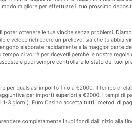
il modo migliore per effettuare il tuo prossimo deposit
 poter ottenere le tue vincite senza problemi. Diamo g
acile e veloce richiedere un prelievo, sia che tu abbia
evo vengono elaborate rapidamente e la maggior parte d
 tempo ci vorrà per riceverli perché le nostre regole d
scoste e puoi sempre controllare lo stato dei tuoi pre
ore per qualsiasi importo fino a €2000. Il tempo di el
a aggiuntiva per importi superiori a €2000. I tempi d
i 1-3 giorni). Euro Casino accetta tutti i metodi di pa
prendere completamente i tuoi fondi dall'inizio alla f