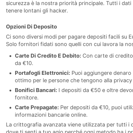
sicurezza è la nostra priorità principale. Tutti i d
tenere lontani gli hacker.
Opzioni Di Deposito
Ci sono diversi modi per pagare depositi facili su E
Solo fornitori fidati sono quelli con cui lavora la n
Carte Di Credito E Debito:
Con carte di credito
da €10.
Portafogli Elettronici:
Puoi aggiungere denaro ra
ottimo per le persone che tengono alla privacy e
Bonifici Bancari:
I depositi da €50 e oltre devo
fornitore.
Carte Prepagate:
Per depositi da €10, puoi uti
informazioni bancarie online.
La crittografia avanzata viene utilizzata per tutti 
dove ti senti a tuo agio perché ogni metodo ha i pro