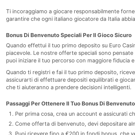
Ti incoraggiamo a giocare responsabilmente fornend
garantire che ogni italiano giocatore da Italia abbi
Bonus Di Benvenuto Speciali Per Il Gioco Sicuro
Quando effettui il tuo primo deposito su Euro Casi
piacevole. Le nostre offerte speciali sono pensat
puoi iniziare il tuo percorso con maggiore fiducia e
Quando ti registri e fai il tuo primo deposito, rice
assicurarti di effettuare depositi equilibrati e gio
che ti aiuteranno a prendere decisioni intelligenti.
Passaggi Per Ottenere Il Tuo Bonus Di Benvenuto
Per prima cosa, crea un account e assicurati che
Come offerta di benvenuto, devi depositare a
Puoi ricevere fino a €200 in fondi bonus, che 