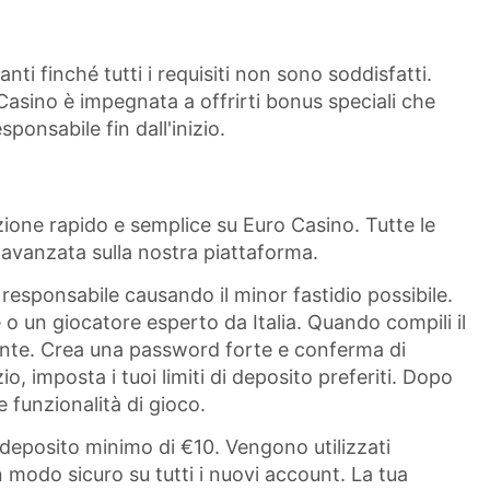
ti finché tutti i requisiti non sono soddisfatti.
 Casino è impegnata a offrirti bonus speciali che
onsabile fin dall'inizio.
ione rapido e semplice su Euro Casino. Tutte le
a avanzata sulla nostra piattaforma.
o responsabile causando il minor fastidio possibile.
 o un giocatore esperto da Italia. Quando compili il
onante. Crea una password forte e conferma di
o, imposta i tuoi limiti di deposito preferiti. Dopo
 funzionalità di gioco.
 deposito minimo di €10. Vengono utilizzati
in modo sicuro su tutti i nuovi account. La tua