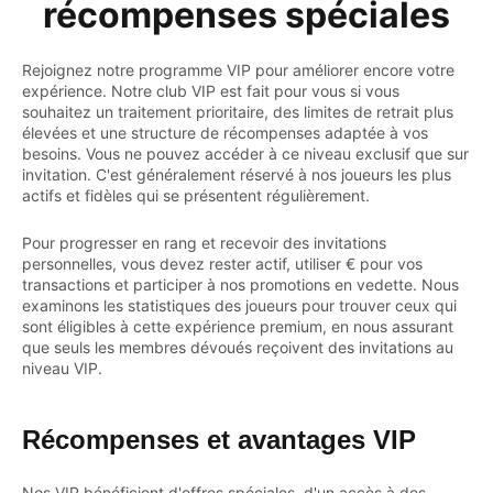
récompenses spéciales
Rejoignez notre programme VIP pour améliorer encore votre
expérience. Notre club VIP est fait pour vous si vous
souhaitez un traitement prioritaire, des limites de retrait plus
élevées et une structure de récompenses adaptée à vos
besoins. Vous ne pouvez accéder à ce niveau exclusif que sur
invitation. C'est généralement réservé à nos joueurs les plus
actifs et fidèles qui se présentent régulièrement.
Pour progresser en rang et recevoir des invitations
personnelles, vous devez rester actif, utiliser € pour vos
transactions et participer à nos promotions en vedette. Nous
examinons les statistiques des joueurs pour trouver ceux qui
sont éligibles à cette expérience premium, en nous assurant
que seuls les membres dévoués reçoivent des invitations au
niveau VIP.
Récompenses et avantages VIP
Nos VIP bénéficient d'offres spéciales, d'un accès à des