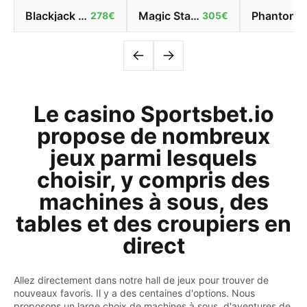
Blackjack Silver 6
Magic Stars 3
Phantom
278€
305€
Le casino Sportsbet.io
propose de nombreux
jeux parmi lesquels
choisir, y compris des
machines à sous, des
tables et des croupiers en
direct
Allez directement dans notre hall de jeux pour trouver de
nouveaux favoris. Il y a des centaines d'options. Nous
proposons un large choix de machines à sous, d'aventures de