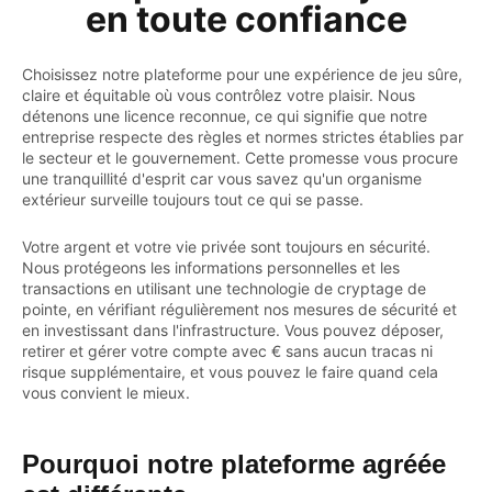
en toute confiance
Choisissez notre plateforme pour une expérience de jeu sûre,
claire et équitable où vous contrôlez votre plaisir. Nous
détenons une licence reconnue, ce qui signifie que notre
entreprise respecte des règles et normes strictes établies par
le secteur et le gouvernement. Cette promesse vous procure
une tranquillité d'esprit car vous savez qu'un organisme
extérieur surveille toujours tout ce qui se passe.
Votre argent et votre vie privée sont toujours en sécurité.
Nous protégeons les informations personnelles et les
transactions en utilisant une technologie de cryptage de
pointe, en vérifiant régulièrement nos mesures de sécurité et
en investissant dans l'infrastructure. Vous pouvez déposer,
retirer et gérer votre compte avec € sans aucun tracas ni
risque supplémentaire, et vous pouvez le faire quand cela
vous convient le mieux.
Pourquoi notre plateforme agréée