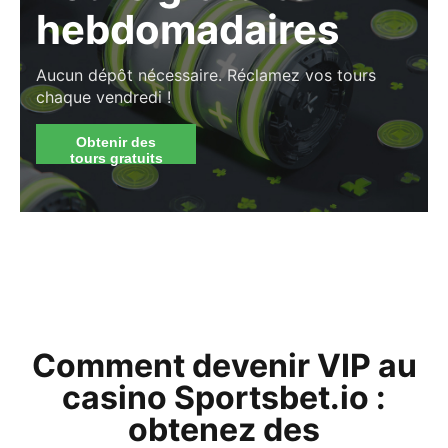
hebdomadaires
Aucun dépôt nécessaire. Réclamez vos tours
chaque vendredi !
Obtenir des
tours gratuits
Comment devenir VIP au
casino Sportsbet.io :
obtenez des