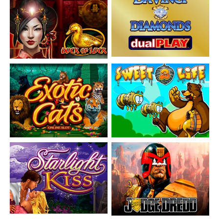
Jouez aux jeux sur votre téléphone avec le casino
Sportsbet.io à tout moment, n'importe où !
Choisir un jeu et ses fonctionnalités
Comment commencer :
Participez à des événements spéciaux et célébrez
avec des festivités France passionnantes !
Comment s'inscrire à nos récompenses de festival
Rejoignez les gagnants du casino Sportsbet.io : les
joueurs dans France gagnent de l'argent !
Pourquoi devriez-vous choisir Sportsbet.io ?
Comment déposer de l'argent sur Sportsbet.io en
utilisant €
Comment déposer en étapes
Suggestions importantes :