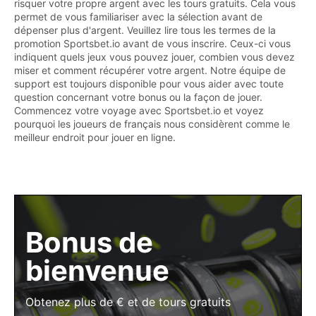
risquer votre propre argent avec les tours gratuits. Cela vous
permet de vous familiariser avec la sélection avant de
dépenser plus d'argent. Veuillez lire tous les termes de la
promotion Sportsbet.io avant de vous inscrire. Ceux-ci vous
indiquent quels jeux vous pouvez jouer, combien vous devez
miser et comment récupérer votre argent. Notre équipe de
support est toujours disponible pour vous aider avec toute
question concernant votre bonus ou la façon de jouer.
Commencez votre voyage avec Sportsbet.io et voyez
pourquoi les joueurs de français nous considèrent comme le
meilleur endroit pour jouer en ligne.
Bonus de
bienvenue
Obtenez plus de € et de tours gratuits