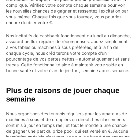
compliqué. Vérifiez votre compte chaque semaine pour voir
les nouvelles chances de gagner et ressentez l'excitation par
vous-même. Chaque fois que vous tournez, vous pourriez
encore doubler votre €.
Nos incitatifs de cashback fonctionnent du lundi au dimanche,
assurant un flux régulier de récompenses. Jouez simplement
à vos tables ou machines à sous préférées, et à la fin de
chaque cycle, nous créditerons votre compte d'un
pourcentage de vos pertes nettes – automatiquement et sans
tracas. Cette fonctionnalité aide à maintenir votre solde en
bonne santé et votre élan de jeu fort, semaine après semaine.
Plus de raisons de jouer chaque
semaine
Nous organisons des tournois réguliers pour les amateurs de
machines à sous et de croupiers en direct. Les classements
sont mis à jour en temps réel, et tout le monde a une chance
de gagner une part du prize pool, qui est versé en €. Aucune
inscription spéciale n'est requise pour la plupart des concours