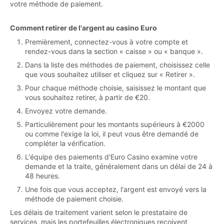
votre méthode de paiement.
Comment retirer de l'argent au casino Euro
Premièrement, connectez-vous à votre compte et
rendez-vous dans la section « caisse » ou « banque ».
Dans la liste des méthodes de paiement, choisissez celle
que vous souhaitez utiliser et cliquez sur « Retirer ».
Pour chaque méthode choisie, saisissez le montant que
vous souhaitez retirer, à partir de €20.
Envoyez votre demande.
Particulièrement pour les montants supérieurs à €2000
ou comme l'exige la loi, il peut vous être demandé de
compléter la vérification.
L'équipe des paiements d'Euro Casino examine votre
demande et la traite, généralement dans un délai de 24 à
48 heures.
Une fois que vous acceptez, l'argent est envoyé vers la
méthode de paiement choisie.
Les délais de traitement varient selon le prestataire de
services, mais les portefeuilles électroniques reçoivent