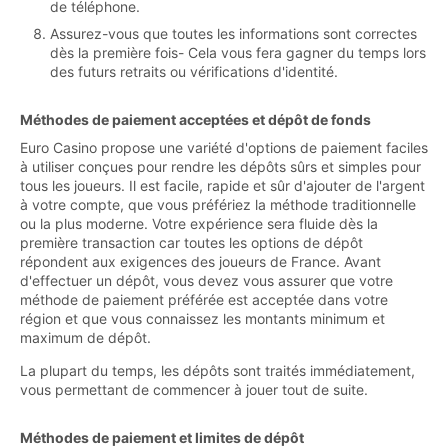
de téléphone.
Assurez-vous que toutes les informations sont correctes
dès la première fois- Cela vous fera gagner du temps lors
des futurs retraits ou vérifications d'identité.
Méthodes de paiement acceptées et dépôt de fonds
Euro Casino propose une variété d'options de paiement faciles
à utiliser conçues pour rendre les dépôts sûrs et simples pour
tous les joueurs. Il est facile, rapide et sûr d'ajouter de l'argent
à votre compte, que vous préfériez la méthode traditionnelle
ou la plus moderne. Votre expérience sera fluide dès la
première transaction car toutes les options de dépôt
répondent aux exigences des joueurs de France. Avant
d'effectuer un dépôt, vous devez vous assurer que votre
méthode de paiement préférée est acceptée dans votre
région et que vous connaissez les montants minimum et
maximum de dépôt.
La plupart du temps, les dépôts sont traités immédiatement,
vous permettant de commencer à jouer tout de suite.
Méthodes de paiement et limites de dépôt