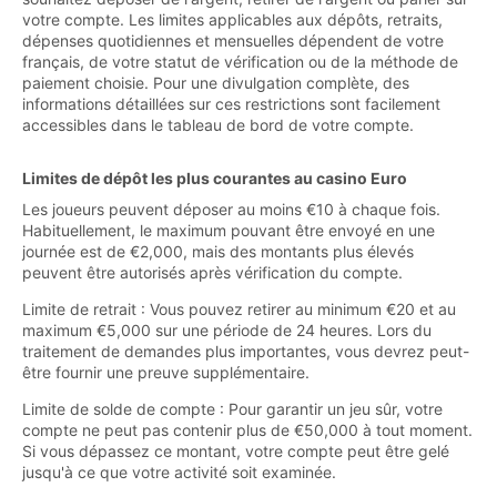
votre compte. Les limites applicables aux dépôts, retraits,
dépenses quotidiennes et mensuelles dépendent de votre
français, de votre statut de vérification ou de la méthode de
paiement choisie. Pour une divulgation complète, des
informations détaillées sur ces restrictions sont facilement
accessibles dans le tableau de bord de votre compte.
Limites de dépôt les plus courantes au casino Euro
Les joueurs peuvent déposer au moins €10 à chaque fois.
Habituellement, le maximum pouvant être envoyé en une
journée est de €2,000, mais des montants plus élevés
peuvent être autorisés après vérification du compte.
Limite de retrait : Vous pouvez retirer au minimum €20 et au
maximum €5,000 sur une période de 24 heures. Lors du
traitement de demandes plus importantes, vous devrez peut-
être fournir une preuve supplémentaire.
Limite de solde de compte : Pour garantir un jeu sûr, votre
compte ne peut pas contenir plus de €50,000 à tout moment.
Si vous dépassez ce montant, votre compte peut être gelé
jusqu'à ce que votre activité soit examinée.