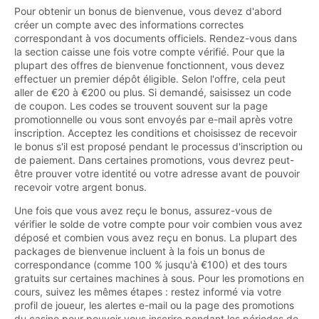
Pour obtenir un bonus de bienvenue, vous devez d'abord
créer un compte avec des informations correctes
correspondant à vos documents officiels. Rendez-vous dans
la section caisse une fois votre compte vérifié. Pour que la
plupart des offres de bienvenue fonctionnent, vous devez
effectuer un premier dépôt éligible. Selon l'offre, cela peut
aller de €20 à €200 ou plus. Si demandé, saisissez un code
de coupon. Les codes se trouvent souvent sur la page
promotionnelle ou vous sont envoyés par e-mail après votre
inscription. Acceptez les conditions et choisissez de recevoir
le bonus s'il est proposé pendant le processus d'inscription ou
de paiement. Dans certaines promotions, vous devrez peut-
être prouver votre identité ou votre adresse avant de pouvoir
recevoir votre argent bonus.
Une fois que vous avez reçu le bonus, assurez-vous de
vérifier le solde de votre compte pour voir combien vous avez
déposé et combien vous avez reçu en bonus. La plupart des
packages de bienvenue incluent à la fois un bonus de
correspondance (comme 100 % jusqu'à €100) et des tours
gratuits sur certaines machines à sous. Pour les promotions en
cours, suivez les mêmes étapes : restez informé via votre
profil de joueur, les alertes e-mail ou la page des promotions
du casino pour pouvoir vous inscrire pendant les périodes de