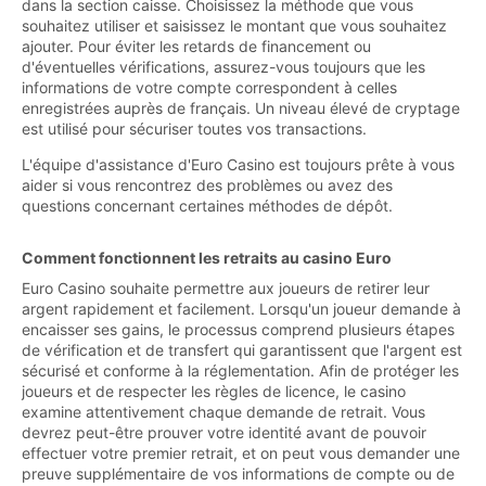
dans la section caisse. Choisissez la méthode que vous
souhaitez utiliser et saisissez le montant que vous souhaitez
ajouter. Pour éviter les retards de financement ou
d'éventuelles vérifications, assurez-vous toujours que les
informations de votre compte correspondent à celles
enregistrées auprès de français. Un niveau élevé de cryptage
est utilisé pour sécuriser toutes vos transactions.
L'équipe d'assistance d'Euro Casino est toujours prête à vous
aider si vous rencontrez des problèmes ou avez des
questions concernant certaines méthodes de dépôt.
Comment fonctionnent les retraits au casino Euro
Euro Casino souhaite permettre aux joueurs de retirer leur
argent rapidement et facilement. Lorsqu'un joueur demande à
encaisser ses gains, le processus comprend plusieurs étapes
de vérification et de transfert qui garantissent que l'argent est
sécurisé et conforme à la réglementation. Afin de protéger les
joueurs et de respecter les règles de licence, le casino
examine attentivement chaque demande de retrait. Vous
devrez peut-être prouver votre identité avant de pouvoir
effectuer votre premier retrait, et on peut vous demander une
preuve supplémentaire de vos informations de compte ou de