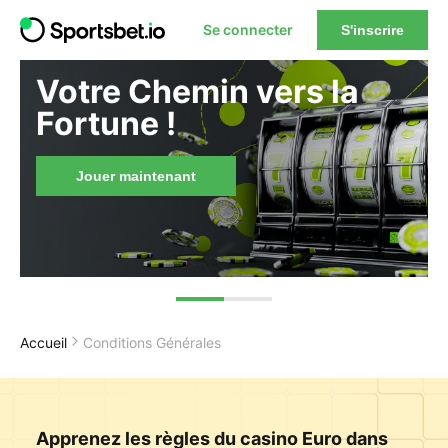
Se connecter
S'inscrire
Votre Chemin vers la
Fortune !
Jouer maintenant
Accueil
Conditions Générales
Apprenez les règles du casino Euro dans