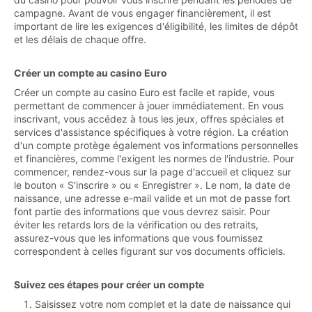
campagne. Avant de vous engager financièrement, il est
important de lire les exigences d'éligibilité, les limites de dépôt
et les délais de chaque offre.
Créer un compte au casino Euro
Créer un compte au casino Euro est facile et rapide, vous
permettant de commencer à jouer immédiatement. En vous
inscrivant, vous accédez à tous les jeux, offres spéciales et
services d'assistance spécifiques à votre région. La création
d'un compte protège également vos informations personnelles
et financières, comme l'exigent les normes de l'industrie. Pour
commencer, rendez-vous sur la page d'accueil et cliquez sur
le bouton « S'inscrire » ou « Enregistrer ». Le nom, la date de
naissance, une adresse e-mail valide et un mot de passe fort
font partie des informations que vous devrez saisir. Pour
éviter les retards lors de la vérification ou des retraits,
assurez-vous que les informations que vous fournissez
correspondent à celles figurant sur vos documents officiels.
Suivez ces étapes pour créer un compte
Saisissez votre nom complet et la date de naissance qui