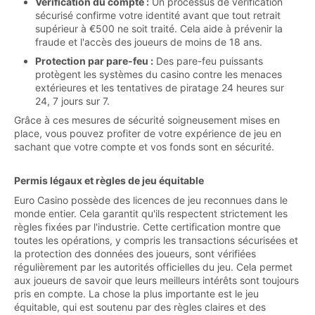
Vérification du compte :
Un processus de vérification
sécurisé confirme votre identité avant que tout retrait
supérieur à €500 ne soit traité. Cela aide à prévenir la
fraude et l'accès des joueurs de moins de 18 ans.
Protection par pare-feu :
Des pare-feu puissants
protègent les systèmes du casino contre les menaces
extérieures et les tentatives de piratage 24 heures sur
24, 7 jours sur 7.
Grâce à ces mesures de sécurité soigneusement mises en
place, vous pouvez profiter de votre expérience de jeu en
sachant que votre compte et vos fonds sont en sécurité.
Permis légaux et règles de jeu équitable
Euro Casino possède des licences de jeu reconnues dans le
monde entier. Cela garantit qu'ils respectent strictement les
règles fixées par l'industrie. Cette certification montre que
toutes les opérations, y compris les transactions sécurisées et
la protection des données des joueurs, sont vérifiées
régulièrement par les autorités officielles du jeu. Cela permet
aux joueurs de savoir que leurs meilleurs intérêts sont toujours
pris en compte. La chose la plus importante est le jeu
équitable, qui est soutenu par des règles claires et des