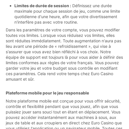
Limites de durée de session :
Définissez une durée
maximale pour chaque session de jeu, comme une limite
quotidienne d'une heure, afin que votre divertissement
n'interfère pas avec votre routine.
Dans les paramètres de votre compte, vous pouvez modifier
toutes vos limites. Lorsque vous réduisez vos limites, elles
sont réduites immédiatement. Toute augmentation n'aura pas
lieu avant une période de « refroidissement », qui vise à
s'assurer que vous avez bien réfléchi à vos choix. Notre
équipe de support est toujours là pour vous aider à définir des
limites conformes aux règles de votre français. Vous pouvez
garder votre jeu et votre budget sous contrôle en modifiant
ces paramètres. Cela rend votre temps chez Euro Casino
amusant et sûr.
Plateforme mobile pour le jeu responsable
Notre plateforme mobile est conçue pour vous offrir sécurité,
contrôle et flexibilité pendant que vous jouez, afin que vous
puissiez jouer sans souci tout en étant en déplacement. Vous
pouvez accéder instantanément aux machines à sous, aux
jeux de table et aux croupiers en direct chez Euro Casino que
vous utilisiez l'application ou un navigateur mobile. Toutes ces