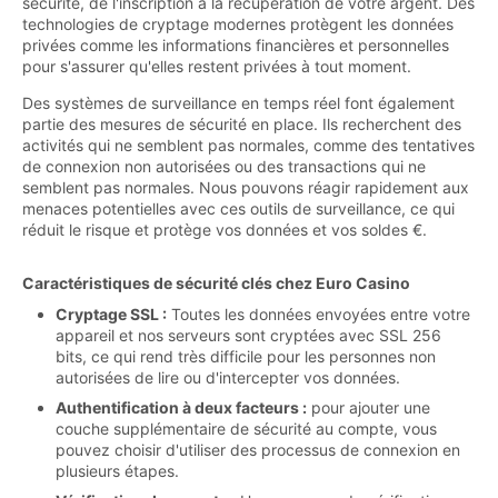
sécurité, de l'inscription à la récupération de votre argent. Des
technologies de cryptage modernes protègent les données
privées comme les informations financières et personnelles
pour s'assurer qu'elles restent privées à tout moment.
Des systèmes de surveillance en temps réel font également
partie des mesures de sécurité en place. Ils recherchent des
activités qui ne semblent pas normales, comme des tentatives
de connexion non autorisées ou des transactions qui ne
semblent pas normales. Nous pouvons réagir rapidement aux
menaces potentielles avec ces outils de surveillance, ce qui
réduit le risque et protège vos données et vos soldes €.
Caractéristiques de sécurité clés chez Euro Casino
Cryptage SSL :
Toutes les données envoyées entre votre
appareil et nos serveurs sont cryptées avec SSL 256
bits, ce qui rend très difficile pour les personnes non
autorisées de lire ou d'intercepter vos données.
Authentification à deux facteurs :
pour ajouter une
couche supplémentaire de sécurité au compte, vous
pouvez choisir d'utiliser des processus de connexion en
plusieurs étapes.