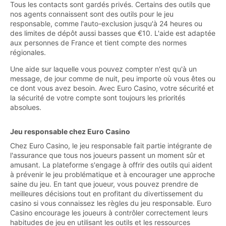
Tous les contacts sont gardés privés. Certains des outils que
nos agents connaissent sont des outils pour le jeu
responsable, comme l'auto-exclusion jusqu'à 24 heures ou
des limites de dépôt aussi basses que €10. L'aide est adaptée
aux personnes de France et tient compte des normes
régionales.
Une aide sur laquelle vous pouvez compter n'est qu'à un
message, de jour comme de nuit, peu importe où vous êtes ou
ce dont vous avez besoin. Avec Euro Casino, votre sécurité et
la sécurité de votre compte sont toujours les priorités
absolues.
Jeu responsable chez Euro Casino
Chez Euro Casino, le jeu responsable fait partie intégrante de
l'assurance que tous nos joueurs passent un moment sûr et
amusant. La plateforme s'engage à offrir des outils qui aident
à prévenir le jeu problématique et à encourager une approche
saine du jeu. En tant que joueur, vous pouvez prendre de
meilleures décisions tout en profitant du divertissement du
casino si vous connaissez les règles du jeu responsable. Euro
Casino encourage les joueurs à contrôler correctement leurs
habitudes de jeu en utilisant les outils et les ressources