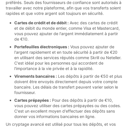
préférés. Seuls des fournisseurs de confiance sont autorisés à
travailler avec notre plateforme, afin que vos transferts soient
rapides et que votre argent soit toujours en sécurité.
Cartes de crédit et de débit :
Avec des cartes de crédit
et de débit du monde entier, comme Visa et Mastercard,
vous pouvez ajouter de l'argent immédiatement à partir
de €10.
Portefeuilles électroniques :
Vous pouvez ajouter de
l'argent rapidement et en toute sécurité à partir de €20
en utilisant des services réputés comme Skrill ou Neteller.
C'est idéal pour les personnes qui accordent de
l'importance à la vie privée et à la rapidité.
Virements bancaires :
Les dépôts à partir de €50 et plus
doivent être envoyés directement depuis votre compte
bancaire. Les délais de transfert peuvent varier selon le
fournisseur.
Cartes prépayées :
Pour des dépôts à partir de €10,
vous pouvez utiliser des cartes prépayées ou des codes.
C'est un excellent moyen d'effectuer des dépôts sans
donner vos informations bancaires en ligne.
Un cryptage avancé est utilisé pour tous les dépôts, et vos