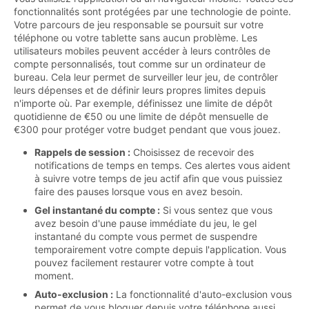
fonctionnalités sont protégées par une technologie de pointe.
Votre parcours de jeu responsable se poursuit sur votre
téléphone ou votre tablette sans aucun problème. Les
utilisateurs mobiles peuvent accéder à leurs contrôles de
compte personnalisés, tout comme sur un ordinateur de
bureau. Cela leur permet de surveiller leur jeu, de contrôler
leurs dépenses et de définir leurs propres limites depuis
n'importe où. Par exemple, définissez une limite de dépôt
quotidienne de €50 ou une limite de dépôt mensuelle de
€300 pour protéger votre budget pendant que vous jouez.
Rappels de session :
Choisissez de recevoir des
notifications de temps en temps. Ces alertes vous aident
à suivre votre temps de jeu actif afin que vous puissiez
faire des pauses lorsque vous en avez besoin.
Gel instantané du compte :
Si vous sentez que vous
avez besoin d'une pause immédiate du jeu, le gel
instantané du compte vous permet de suspendre
temporairement votre compte depuis l'application. Vous
pouvez facilement restaurer votre compte à tout
moment.
Auto-exclusion :
La fonctionnalité d'auto-exclusion vous
permet de vous bloquer depuis votre téléphone aussi