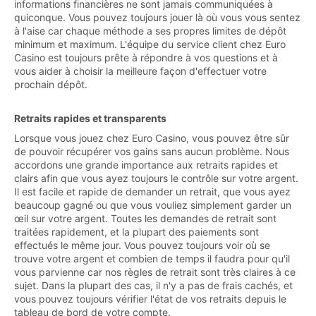
informations financières ne sont jamais communiquées à
quiconque. Vous pouvez toujours jouer là où vous vous sentez
à l'aise car chaque méthode a ses propres limites de dépôt
minimum et maximum. L'équipe du service client chez Euro
Casino est toujours prête à répondre à vos questions et à
vous aider à choisir la meilleure façon d'effectuer votre
prochain dépôt.
Retraits rapides et transparents
Lorsque vous jouez chez Euro Casino, vous pouvez être sûr
de pouvoir récupérer vos gains sans aucun problème. Nous
accordons une grande importance aux retraits rapides et
clairs afin que vous ayez toujours le contrôle sur votre argent.
Il est facile et rapide de demander un retrait, que vous ayez
beaucoup gagné ou que vous vouliez simplement garder un
œil sur votre argent. Toutes les demandes de retrait sont
traitées rapidement, et la plupart des paiements sont
effectués le même jour. Vous pouvez toujours voir où se
trouve votre argent et combien de temps il faudra pour qu'il
vous parvienne car nos règles de retrait sont très claires à ce
sujet. Dans la plupart des cas, il n'y a pas de frais cachés, et
vous pouvez toujours vérifier l'état de vos retraits depuis le
tableau de bord de votre compte.